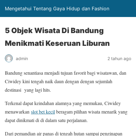
Mengetahui Tentang Gaya Hidup dan Fashion
5 Objek Wisata Di Bandung
Menikmati Keseruan Liburan
admin
2 tahun ago
Bandung senantiasa menjadi tujuan favorit bagi wisatawan, dan
Ciwidey kini tengah naik daun dengan dengan sejumlah
destinasi yang lagi hits.
Terkenal dapat keindahan alamnya yang memukau, Ciwidey
menawarkan
slot bet kecil
beragam pilihan wisata menarik yang
dapat dinikmati di di dalam satu perjalanan.
Dari pemandian air panas di tengah hutan sampai penginapan