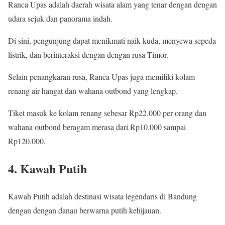
Ranca Upas adalah daerah wisata alam yang tenar dengan dengan
udara sejuk dan panorama indah.
Di sini, pengunjung dapat menikmati naik kuda, menyewa sepeda
listrik, dan berinteraksi dengan dengan rusa Timor.
Selain penangkaran rusa, Ranca Upas juga memiliki kolam
renang air hangat dan wahana outbond yang lengkap.
Tiket masuk ke kolam renang sebesar Rp22.000 per orang dan
wahana outbond beragam merasa dari Rp10.000 sampai
Rp120.000.
4. Kawah Putih
Kawah Putih adalah destinasi wisata legendaris di Bandung
dengan dengan danau berwarna putih kehijauan.