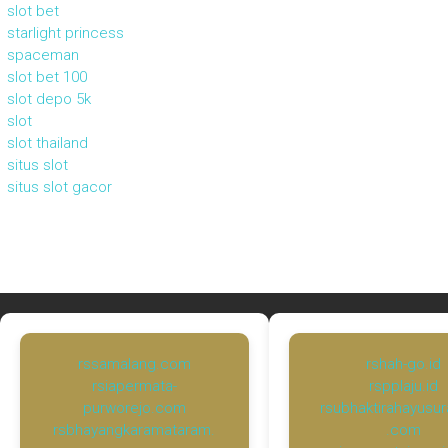
slot bet
starlight princess
spaceman
slot bet 100
slot depo 5k
slot
slot thailand
situs slot
situs slot gacor
rssamalang.com
rshah-go.id
rsiapermata-
rspplaju.id
purworejo.com
rsubhaktirahayusu
rsbhayangkaramataram.
.com