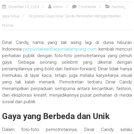
,
Desember 25, 2024
admin
0 Komentar
Fashion
gaya hidup
Eksplorasi Gaya Dinar Candy Pemotretan Menggambarkan
Pesona
Dinar Candy, nama yang tak asing lagi di dunia hiburan
Indonesia
perpustakaanbappedalampung.com
kembali mencuri
perhatian publik dengan foto-foto pemotretannya yang penuh
gaya. Sebagai seorang selebriti yang dikenal dengan
penampilannya yang bold dan fashion-forward, Dinar tidak hanya
memukau di layar kaca, tetapi juga melalui karya-karya visual
yang tak kalah menarik. Pemotretan terbaru Dinar Candy
menampilkan perpaduan sempurna antara kecantikan, fashion,
dan eksplorasi kreatif, menjadikannya pusat perhatian di media
sosial dan publik.
Gaya yang Berbeda dan Unik
Dalam foto-foto pemotretannya, Dinar Candy selalu