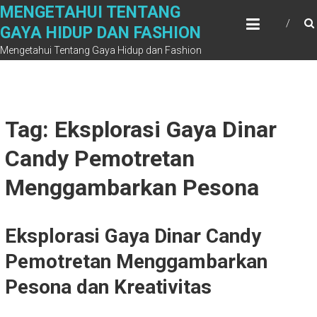
Skip
MENGETAHUI TENTANG
to
GAYA HIDUP DAN FASHION
content
Mengetahui Tentang Gaya Hidup dan Fashion
Tag: Eksplorasi Gaya Dinar
Candy Pemotretan
Menggambarkan Pesona
Eksplorasi Gaya Dinar Candy
Pemotretan Menggambarkan
Pesona dan Kreativitas