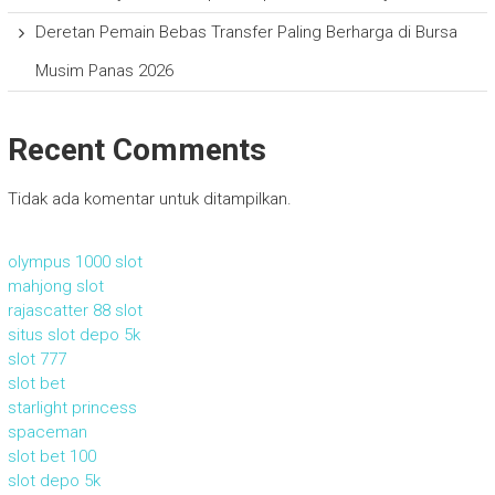
Deretan Pemain Bebas Transfer Paling Berharga di Bursa
Musim Panas 2026
Recent Comments
Tidak ada komentar untuk ditampilkan.
olympus 1000 slot
mahjong slot
rajascatter 88 slot
situs slot depo 5k
slot 777
slot bet
starlight princess
spaceman
slot bet 100
slot depo 5k