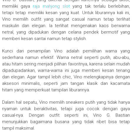
memiliki gaya
raja mahjong slot
yang tak terlalu berlebihan,
tetapi tetap memiliki kesan yang kuat. Untuk liburannya kali ini,
Vino memilih outfit yang sangat casual namun tetap terlihat
maskulin dan elegan. Ia terlihat mengenakan kaos berwarna
netral, yang dipadukan dengan celana pendek bermotif yang
memberi kesan santai namun tetap stylish.
Kunci dari penampilan Vino adalah pemilihan warna yang
sederhana namun efektif. Warna netral seperti putih, abu-abu,
atau hitam sering menjadi pilihan favoritnya, karena selain mudah
dipadupadankan, warna-warna ini juga memberi kesan tenang
dan elegan. Agar tampil lebih chic, Vino melengkapinya dengan
aksesori minimalis, seperti jam tangan klasik dan kacamata
hitam yang memperkuat tampilan liburannya.
Dalam hal sepatu, Vino memilih sneakers putih yang tidak hanya
nyaman untuk beraktivitas, tetapi juga cocok dengan gaya
casual-nya. Dengan outfit seperti ini, Vino G. Bastian
menunjukkan bagaimana busana yang tidak ribet bisa tetap
tampil maksimal.