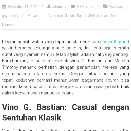
,
November 11, 2024
admin
0 Komentar
Fashion
gaya hidup
Gaya Liburan Vino dan Marsha Tampil Stylish dalam Setiap
Momen
Liburan adalah waktu yang tepat untuk menikmati
server thailand
waktu bersama keluarga atau pasangan, dan tentu saja, memilih
outfit yang nyaman namun tetap stylish adalah hal yang penting.
Baru-baru ini, pasangan selebriti Vino G. Bastian dan Marsha
Timothy menarik perhatian dengan penampilan mereka yang
santai namun tetap memukau. Dengan pilihan busana yang
tepat, keduanya berhasil menunjukkan bagaimana liburan bisa
menjadi kesempatan untuk mengekspresikan gaya pribadi, baik
dalam kenyamanan maupun elegansi.
Vino G. Bastian: Casual dengan
Sentuhan Klasik
Vino G. Bastian, yang dikenal dengan kariernya sebagai aktor,