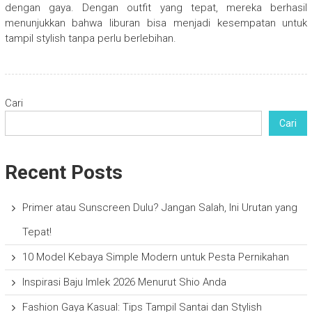
dengan gaya. Dengan outfit yang tepat, mereka berhasil
menunjukkan bahwa liburan bisa menjadi kesempatan untuk
tampil stylish tanpa perlu berlebihan.
Cari
Cari
Recent Posts
Primer atau Sunscreen Dulu? Jangan Salah, Ini Urutan yang
Tepat!
10 Model Kebaya Simple Modern untuk Pesta Pernikahan
Inspirasi Baju Imlek 2026 Menurut Shio Anda
Fashion Gaya Kasual: Tips Tampil Santai dan Stylish