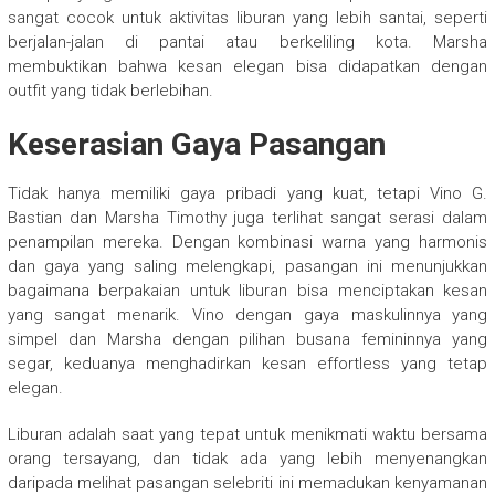
sangat cocok untuk aktivitas liburan yang lebih santai, seperti
berjalan-jalan di pantai atau berkeliling kota. Marsha
membuktikan bahwa kesan elegan bisa didapatkan dengan
outfit yang tidak berlebihan.
Keserasian Gaya Pasangan
Tidak hanya memiliki gaya pribadi yang kuat, tetapi Vino G.
Bastian dan Marsha Timothy juga terlihat sangat serasi dalam
penampilan mereka. Dengan kombinasi warna yang harmonis
dan gaya yang saling melengkapi, pasangan ini menunjukkan
bagaimana berpakaian untuk liburan bisa menciptakan kesan
yang sangat menarik. Vino dengan gaya maskulinnya yang
simpel dan Marsha dengan pilihan busana femininnya yang
segar, keduanya menghadirkan kesan effortless yang tetap
elegan.
Liburan adalah saat yang tepat untuk menikmati waktu bersama
orang tersayang, dan tidak ada yang lebih menyenangkan
daripada melihat pasangan selebriti ini memadukan kenyamanan