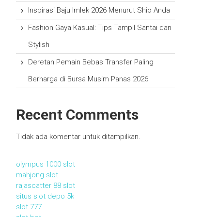
Inspirasi Baju Imlek 2026 Menurut Shio Anda
Fashion Gaya Kasual: Tips Tampil Santai dan
Stylish
Deretan Pemain Bebas Transfer Paling
Berharga di Bursa Musim Panas 2026
Recent Comments
Tidak ada komentar untuk ditampilkan.
olympus 1000 slot
mahjong slot
rajascatter 88 slot
situs slot depo 5k
slot 777