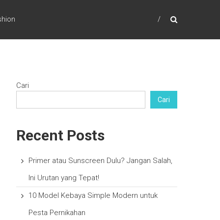
shion
Cari
Cari
Recent Posts
Primer atau Sunscreen Dulu? Jangan Salah,
Ini Urutan yang Tepat!
10 Model Kebaya Simple Modern untuk
Pesta Pernikahan