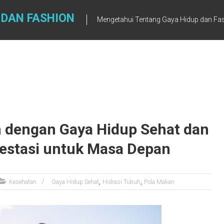
 DAN FASHION
Mengetahui Tentang Gaya Hidup dan Fa
 dengan Gaya Hidup Sehat dan
estasi untuk Masa Depan
,
,
Kesehatan
Gaya Hidup Sehat
Hidrasi Tubuh
Pola Makan