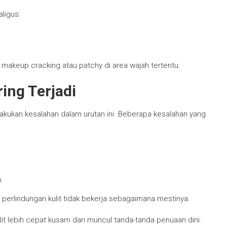
ligus:
o makeup cracking atau patchy di area wajah tertentu.
ng Terjadi
akukan kesalahan dalam urutan ini. Beberapa kesalahan yang
n
 perlindungan kulit tidak bekerja sebagaimana mestinya.
ulit lebih cepat kusam dan muncul tanda-tanda penuaan dini.