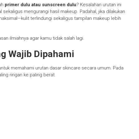
kah
primer dulu atau sunscreen dulu
? Kesalahan urutan ini
l sekaligus mengurangi hasil makeup. Padahal, jika dilakukan
aksimal—kulit terlindungi sekaligus tampilan makeup lebih
san ilmiahnya agar kamu tidak salah lagi.
ng Wajib Dipahami
ntuk memahami urutan dasar skincare secara umum. Pada
ling ringan ke paling berat.