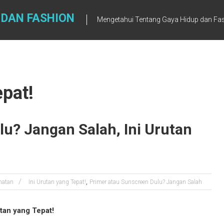
 DAN FASHION
Mengetahui Tentang Gaya Hidup dan Fa
epat!
u? Jangan Salah, Ini Urutan
,
hatan
Ini Urutan yang Tepat!
Primer atau Sunscreen Dulu? Jangan Salah
tan yang Tepat!