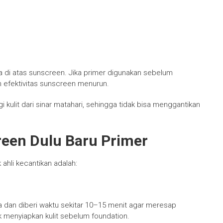
da di atas sunscreen. Jika primer digunakan sebelum
n efektivitas sunscreen menurun.
i kulit dari sinar matahari, sehingga tidak bisa menggantikan
reen Dulu Baru Primer
ahli kecantikan adalah:
a dan diberi waktu sekitar 10–15 menit agar meresap
k menyiapkan kulit sebelum foundation.