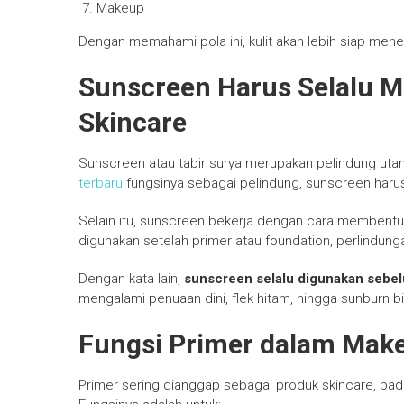
Makeup
Dengan memahami pola ini, kulit akan lebih siap men
Sunscreen Harus Selalu M
Skincare
Sunscreen atau tabir surya merupakan pelindung utam
terbaru
fungsinya sebagai pelindung, sunscreen harus
Selain itu, sunscreen bekerja dengan cara membentuk l
digunakan setelah primer atau foundation, perlindung
Dengan kata lain,
sunscreen selalu digunakan sebe
mengalami penuaan dini, flek hitam, hingga sunburn b
Fungsi Primer dalam Make
Primer sering dianggap sebagai produk skincare, pa