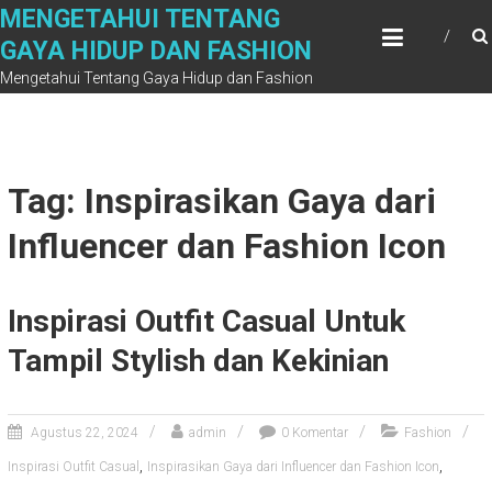
Skip
MENGETAHUI TENTANG
to
GAYA HIDUP DAN FASHION
content
Mengetahui Tentang Gaya Hidup dan Fashion
Tag: Inspirasikan Gaya dari
Influencer dan Fashion Icon
Inspirasi Outfit Casual Untuk
Tampil Stylish dan Kekinian
Agustus 22, 2024
admin
0 Komentar
Fashion
,
,
Inspirasi Outfit Casual
Inspirasikan Gaya dari Influencer dan Fashion Icon