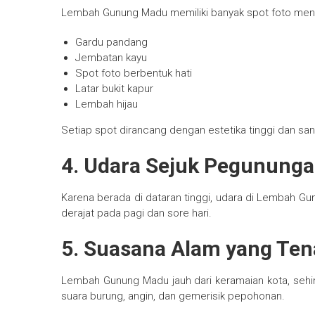
Lembah Gunung Madu memiliki banyak spot foto menar
Gardu pandang
Jembatan kayu
Spot foto berbentuk hati
Latar bukit kapur
Lembah hijau
Setiap spot dirancang dengan estetika tinggi dan san
4. Udara Sejuk Pegunung
Karena berada di dataran tinggi, udara di Lembah G
derajat pada pagi dan sore hari.
5. Suasana Alam yang Ten
Lembah Gunung Madu jauh dari keramaian kota, seh
suara burung, angin, dan gemerisik pepohonan.