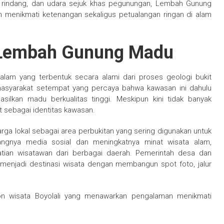
 rindang, dan udara sejuk khas pegunungan, Lembah Gunung
in menikmati ketenangan sekaligus petualangan ringan di alam
s Lembah Gunung Madu
am yang terbentuk secara alami dari proses geologi bukit
masyarakat setempat yang percaya bahwa kawasan ini dahulu
ilkan madu berkualitas tinggi. Meskipun kini tidak banyak
 sebagai identitas kawasan.
ga lokal sebagai area perbukitan yang sering digunakan untuk
bangnya media sosial dan meningkatnya minat wisata alam,
hatian wisatawan dari berbagai daerah. Pemerintah desa dan
enjadi destinasi wisata dengan membangun spot foto, jalur
on wisata Boyolali yang menawarkan pengalaman menikmati