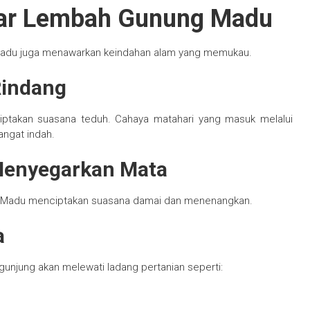
tar Lembah Gunung Madu
 Madu juga menawarkan keindahan alam yang memukau.
Rindang
ciptakan suasana teduh. Cahaya matahari yang masuk melalui
ngat indah.
 Menyegarkan Mata
ng Madu menciptakan suasana damai dan menenangkan.
a
unjung akan melewati ladang pertanian seperti: