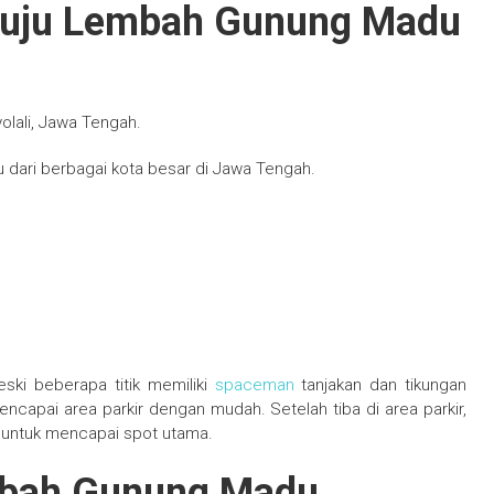
nuju Lembah Gunung Madu
lali, Jawa Tengah.
u dari berbagai kota besar di Jawa Tengah.
ki beberapa titik memiliki
spaceman
tanjakan dan tikungan
capai area parkir dengan mudah. Setelah tiba di area parkir,
t untuk mencapai spot utama.
mbah Gunung Madu