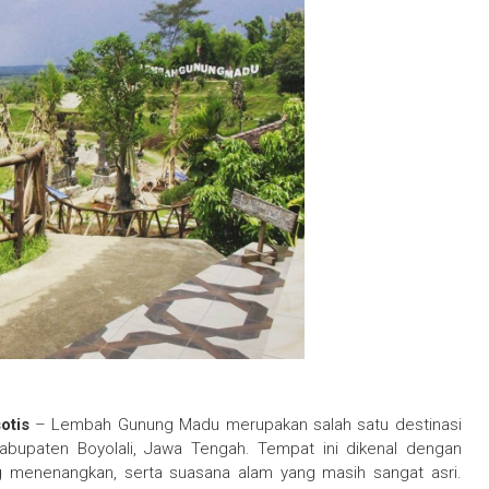
otis
– Lembah Gunung Madu merupakan salah satu destinasi
abupaten Boyolali, Jawa Tengah. Tempat ini dikenal dengan
ng menenangkan, serta suasana alam yang masih sangat asri.