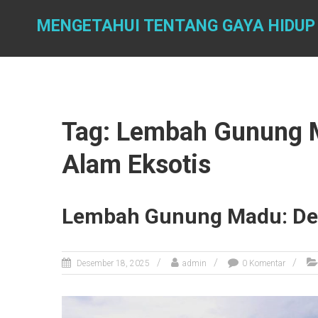
Skip
to
MENGETAHUI TENTANG GAYA HIDUP
content
Tag: Lembah Gunung M
Alam Eksotis
Lembah Gunung Madu: Dest
Desember 18, 2025
admin
0 Komentar