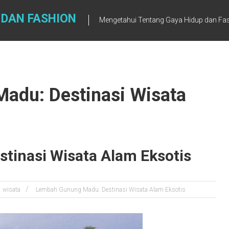
 DAN FASHION
Mengetahui Tentang Gaya Hidup dan Fa
adu: Destinasi Wisata
inasi Wisata Alam Eksotis
wisata
Lembah Gunung Madu: Destinasi Wisata Alam Eksotis