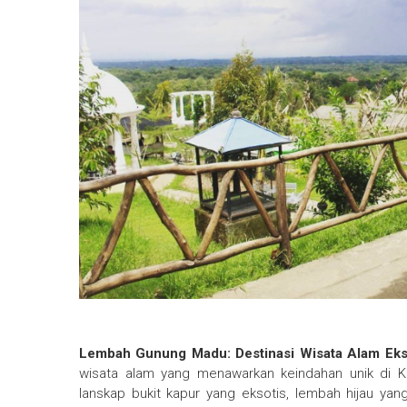
Lembah Gunung Madu: Destinasi Wisata Alam Eks
wisata alam yang menawarkan keindahan unik di K
lanskap bukit kapur yang eksotis, lembah hijau ya