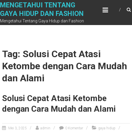
Skip
MENGETAHUI TENTANG
to
GAYA HIDUP DAN FASHION
content
Mengetahui Tentang Gaya Hidup dan Fashion
Tag: Solusi Cepat Atasi
Ketombe dengan Cara Mudah
dan Alami
Solusi Cepat Atasi Ketombe
dengan Cara Mudah dan Alami
Mei 3, 2025
admin
0 Komentar
gaya hidup