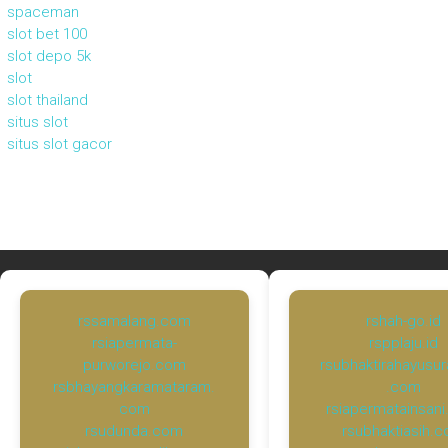
spaceman
slot bet 100
slot depo 5k
slot
slot thailand
situs slot
situs slot gacor
rssamalang.com
rshah-go.id
rsiapermata-
rspplaju.id
purworejo.com
rsubhaktirahayusu
rsbhayangkaramataram.
.com
com
rsiapermatainsan
rsudunda.com
rsubhaktiasih.