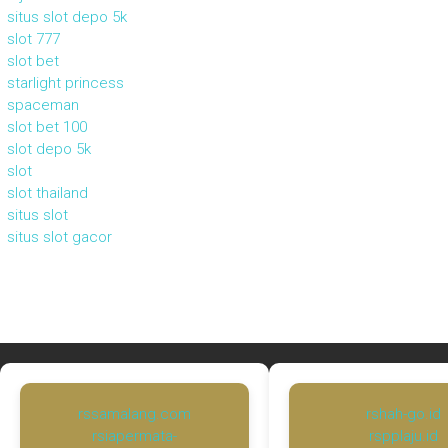
situs slot depo 5k
slot 777
slot bet
starlight princess
spaceman
slot bet 100
slot depo 5k
slot
slot thailand
situs slot
situs slot gacor
rssamalang.com
rshah-go.id
rsiapermata-
rspplaju.id