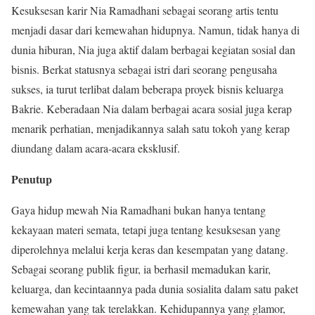
Kesuksesan karir Nia Ramadhani sebagai seorang artis tentu
menjadi dasar dari kemewahan hidupnya. Namun, tidak hanya di
dunia hiburan, Nia juga aktif dalam berbagai kegiatan sosial dan
bisnis. Berkat statusnya sebagai istri dari seorang pengusaha
sukses, ia turut terlibat dalam beberapa proyek bisnis keluarga
Bakrie. Keberadaan Nia dalam berbagai acara sosial juga kerap
menarik perhatian, menjadikannya salah satu tokoh yang kerap
diundang dalam acara-acara eksklusif.
Penutup
Gaya hidup mewah Nia Ramadhani bukan hanya tentang
kekayaan materi semata, tetapi juga tentang kesuksesan yang
diperolehnya melalui kerja keras dan kesempatan yang datang.
Sebagai seorang publik figur, ia berhasil memadukan karir,
keluarga, dan kecintaannya pada dunia sosialita dalam satu paket
kemewahan yang tak terelakkan. Kehidupannya yang glamor,