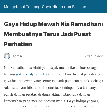
Mengetahui Tentang Gaya Hidup dan Fashion
Gaya Hidup Mewah Nia Ramadhani
Membuatnya Terus Jadi Pusat
Perhatian
admin
2 tahun ago
Nia Ramadhani, selebriti yang sejak muda dikenal luas sebagai
bintang
gates of olympus 1000
sinetron, kini dikenal pula dengan
gaya hidup mewah yang sering menarik perhatian publik. Sebagai
salah satu ikon hiburan di Indonesia, kehidupan Nia tak hanya
penuh dengan prestasi di dunia akting, tetapi juga dengan
kemewahan yang menjadi sorotan media. Gaya hidupnya yang