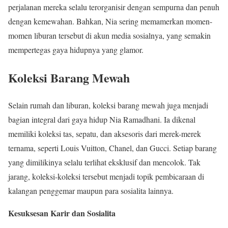
perjalanan mereka selalu terorganisir dengan sempurna dan penuh
dengan kemewahan. Bahkan, Nia sering memamerkan momen-
momen liburan tersebut di akun media sosialnya, yang semakin
mempertegas gaya hidupnya yang glamor.
Koleksi Barang Mewah
Selain rumah dan liburan, koleksi barang mewah juga menjadi
bagian integral dari gaya hidup Nia Ramadhani. Ia dikenal
memiliki koleksi tas, sepatu, dan aksesoris dari merek-merek
ternama, seperti Louis Vuitton, Chanel, dan Gucci. Setiap barang
yang dimilikinya selalu terlihat eksklusif dan mencolok. Tak
jarang, koleksi-koleksi tersebut menjadi topik pembicaraan di
kalangan penggemar maupun para sosialita lainnya.
Kesuksesan Karir dan Sosialita