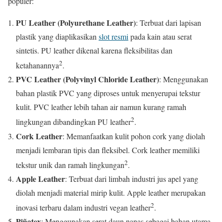
populer:
PU Leather (Polyurethane Leather)
: Terbuat dari lapisan
plastik yang diaplikasikan
slot resmi
pada kain atau serat
sintetis. PU leather dikenal karena fleksibilitas dan
2
ketahanannya
.
PVC Leather (Polyvinyl Chloride Leather)
: Menggunakan
bahan plastik PVC yang diproses untuk menyerupai tekstur
kulit. PVC leather lebih tahan air namun kurang ramah
2
lingkungan dibandingkan PU leather
.
Cork Leather
: Memanfaatkan kulit pohon cork yang diolah
menjadi lembaran tipis dan fleksibel. Cork leather memiliki
2
tekstur unik dan ramah lingkungan
.
Apple Leather
: Terbuat dari limbah industri jus apel yang
diolah menjadi material mirip kulit. Apple leather merupakan
2
inovasi terbaru dalam industri vegan leather
.
Piñatex
: Menggunakan serat daun nanas sebagai bahan utama